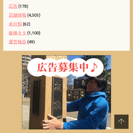
広告
(178)
店舗情報
(4,503)
未分類
(62)
板橋ネタ
(1,100)
運営報告
(49)