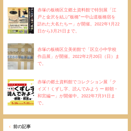
赤塚の板橋区立郷土資料館で特別展「江
戸と金沢を結ぶ”板橋”ー中山道板橋宿を
訪れた大名たちー」が開催。2022年1月22
日から3月21日まで。
赤塚の板橋区立美術館で「区立小中学校
作品展」が開催。2022年2月20日（日）ま
で。
赤塚の郷土資料館でコレクション展「ク
イズ！くずし字、読んでみよう ー 頼朝・
和宮編ー」が開催中。2022年7月31日ま
で。
前の記事