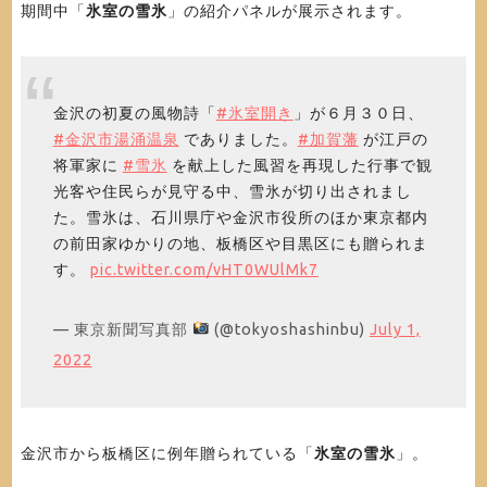
期間中「
氷室の雪氷
」の紹介パネルが展示されます。
金沢の初夏の風物詩「
#氷室開き
」が６月３０日、
#金沢市湯涌温泉
でありました。
#加賀藩
が江戸の
将軍家に
#雪氷
を献上した風習を再現した行事で観
光客や住民らが見守る中、雪氷が切り出されまし
た。雪氷は、石川県庁や金沢市役所のほか東京都内
の前田家ゆかりの地、板橋区や目黒区にも贈られま
す。
pic.twitter.com/vHT0WUlMk7
— 東京新聞写真部
(@tokyoshashinbu)
July 1,
2022
金沢市から板橋区に例年贈られている「
氷室の雪氷
」。