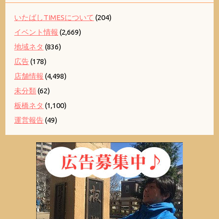
いたばしTIMESについて
(204)
イベント情報
(2,669)
地域ネタ
(836)
広告
(178)
店舗情報
(4,498)
未分類
(62)
板橋ネタ
(1,100)
運営報告
(49)