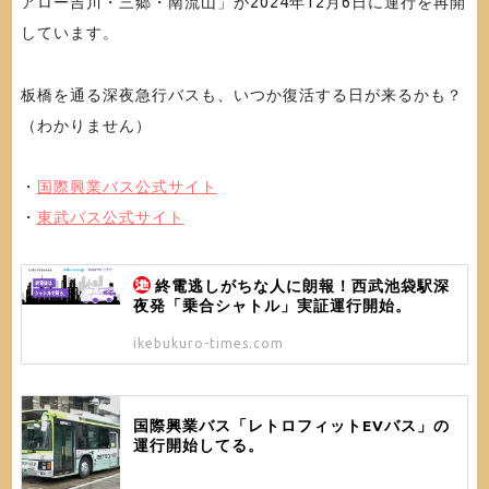
アロー吉川・三郷・南流山」が2024年12月6日に運行を再開
しています。
板橋を通る深夜急行バスも、いつか復活する日が来るかも？
（わかりません）
・
国際興業バス公式サイト
・
東武バス公式サイト
終電逃しがちな人に朗報！西武池袋駅深
夜発「乗合シャトル」実証運行開始。
ikebukuro-times.com
国際興業バス「レトロフィットEVバス」の
運行開始してる。