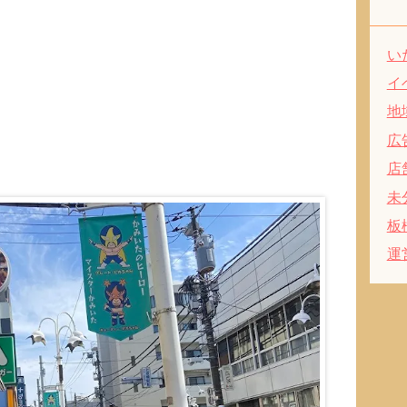
い
イ
地
広
店
未
板
運