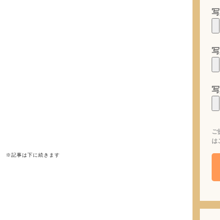
写
写
写
ご
は
※記事は下に続きます