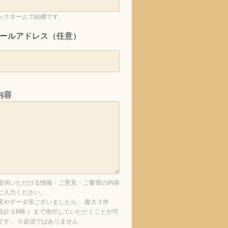
ックネームで結構です。
ールアドレス（任意）
内容
提供いただける情報・ご意見・ご要望の内容
ご入力ください。
真やデータ等ございましたら、 最大３件
合計３MB ）まで添付していただくことが可
です。 ※必須ではありません