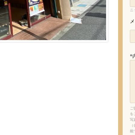
ニ
メ
。
*
ご
を
写
（
能