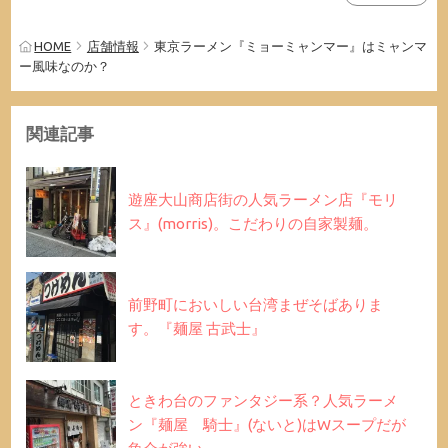
HOME
店舗情報
東京ラーメン『ミョーミャンマー』はミャンマ
ー風味なのか？
関連記事
遊座大山商店街の人気ラーメン店『モリ
ス』(morris)。こだわりの自家製麺。
前野町においしい台湾まぜそばありま
す。『麺屋 古武士』
ときわ台のファンタジー系？人気ラーメ
ン『麺屋 騎士』(ないと)はWスープだが