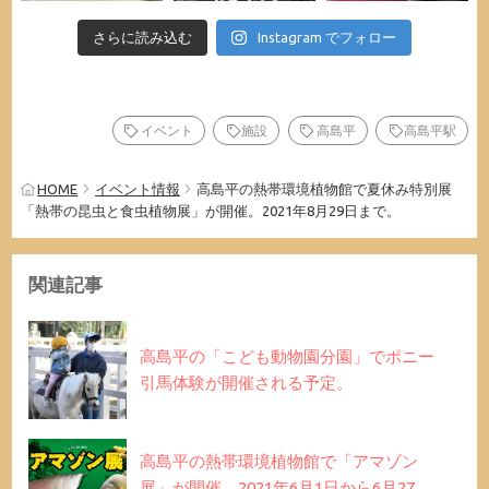
さらに読み込む
Instagram でフォロー
イベント
施設
高島平
高島平駅
HOME
イベント情報
高島平の熱帯環境植物館で夏休み特別展
「熱帯の昆虫と食虫植物展」が開催。2021年8月29日まで。
関連記事
高島平の「こども動物園分園」でポニー
引馬体験が開催される予定。
高島平の熱帯環境植物館で「アマゾン
展」が開催。2021年6月1日から6月27