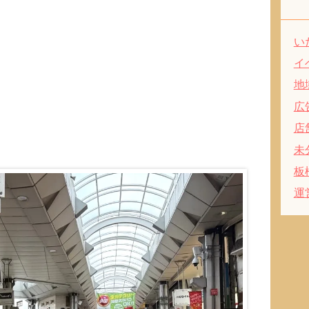
い
イ
地
広
店
未
板
運