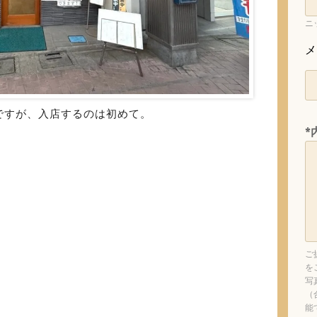
ニ
メ
ですが、入店するのは初めて。
*
ご
を
写
（
能