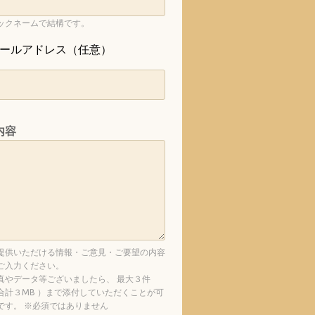
ックネームで結構です。
ールアドレス（任意）
内容
提供いただける情報・ご意見・ご要望の内容
ご入力ください。
真やデータ等ございましたら、 最大３件
合計３MB ）まで添付していただくことが可
です。 ※必須ではありません