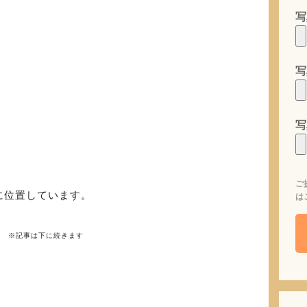
写
写
写
ご
に位置しています。
は
※記事は下に続きます