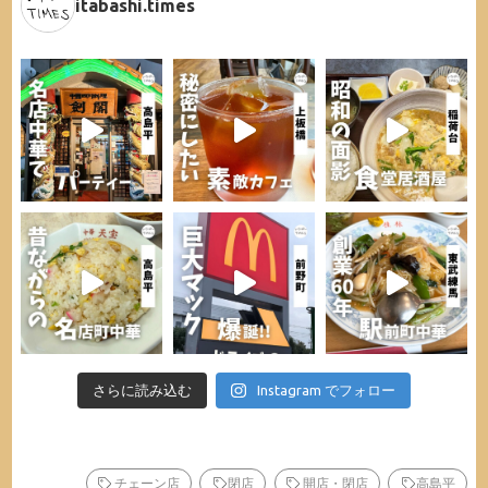
itabashi.times
さらに読み込む
Instagram でフォロー
チェーン店
閉店
開店・閉店
高島平