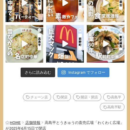
さらに読み込む
Instagram でフォロー
チェーン店
閉店
開店・閉店
高島平
高島平駅
HOME
店舗情報
高島平とうきゅうの直売広場「わくわく広場」
が2025年6月15日で閉店