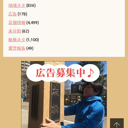
地域ネタ
(836)
広告
(178)
店舗情報
(4,499)
未分類
(62)
板橋ネタ
(1,100)
運営報告
(49)