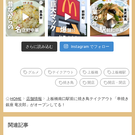
さらに読み込む
Instagram でフォロー
グルメ
テイクアウト
上板橋
上板橋駅
焼き鳥
開店
開店・閉店
HOME
店舗情報
上板橋南口駅前に焼き鳥テイクアウト「串焼き
銀座 竜次郎」がオープンしてる！
関連記事