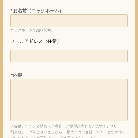
*お名前（ニックネーム）
ニックネームで結構です。
メールアドレス（任意）
*内容
ご提供いただける情報・ご意見・ご要望の内容をご入力ください。
写真やデータ等ございましたら、 最大３件（合計３MB ）まで添付し
ていただくことが可能です。 ※必須ではありません