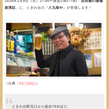
2026年2月9日（月）21:00〜放送のBS-TBS「
吉田類の酒場
放浪記
」に、ときわ台の『
八九味や
』が登場します！
（出典：
PR TIMES
）
ときわ台駅北口から徒歩10分ほど。