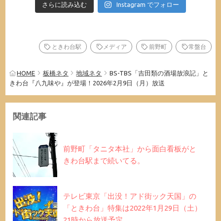
さらに読み込む
Instagram でフォロー
ときわ台駅
メディア
前野町
常盤台
HOME
板橋ネタ
地域ネタ
BS-TBS「吉田類の酒場放浪記」と
きわ台『八九味や』が登場！2026年2月9日（月）放送
関連記事
前野町「タニタ本社」から面白看板がと
きわ台駅まで続いてる。
テレビ東京「出没！アド街ック天国」の
「ときわ台」特集は2022年1月29日（土）
21時から放送予定。