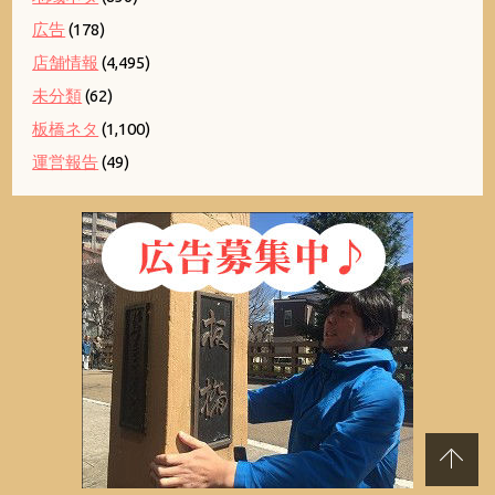
広告
(178)
店舗情報
(4,495)
未分類
(62)
板橋ネタ
(1,100)
運営報告
(49)