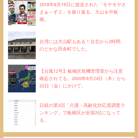
2018年8月19日に放送された「モヤモヤさ
まぁ～ず２」を振り返る。大山＆中板
橋。
台湾には大山駅もある！台北から2時間、
のどかな田舎町でした。
【台風12号】板橋区危機管理室から注意
喚起されてる。2020年9月24日（木）から
25日（金）にかけて。
日経の第3回「介護・高齢化対応度調査ラ
ンキング」で板橋区が全国2位になって
る。