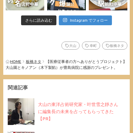
さらに読み込む
Instagram でフォロー
大山
幸町
板橋ネタ
HOME
板橋ネタ
【医療従事者の方へありがとうプロジェクト】
大山園とキノアン（木下製餡）が豊島病院に感謝のプレゼント。
関連記事
大山の東洋占術研究家・叶世雪之靜さん
に編集長の未来を占ってもらってきた
【PR】