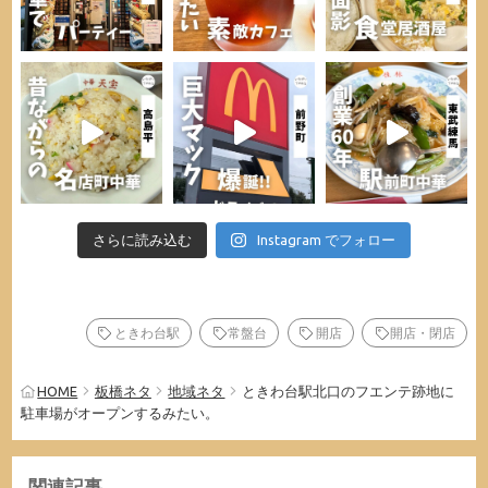
さらに読み込む
Instagram でフォロー
ときわ台駅
常盤台
開店
開店・閉店
HOME
板橋ネタ
地域ネタ
ときわ台駅北口のフエンテ跡地に
駐車場がオープンするみたい。
関連記事