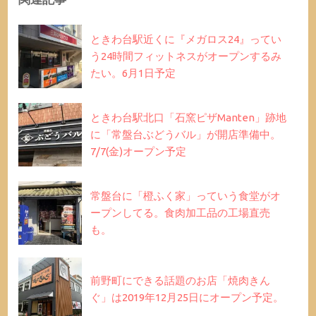
ときわ台駅近くに『メガロス24』ってい
う24時間フィットネスがオープンするみ
たい。6月1日予定
ときわ台駅北口「石窯ピザManten」跡地
に「常盤台ぶどうバル」が開店準備中。
7/7(金)オープン予定
常盤台に「橙ふく家」っていう食堂がオ
ープンしてる。食肉加工品の工場直売
も。
前野町にできる話題のお店「焼肉きん
ぐ」は2019年12月25日にオープン予定。