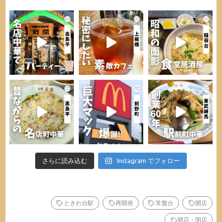
さらに読み込む
Instagram でフォロー
ときわ台駅
再開発
常盤台
開店
開店・閉店