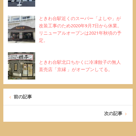
ときわ台駅近くのスーパー「よしや」が
改装工事のため2020年9月7日から休業。
リニューアルオープンは2021年秋頃の予
定。
ときわ台駅北口ちかくに冷凍餃子の無人
直売店「京縁 」がオープンしてる。
前の記事
次の記事