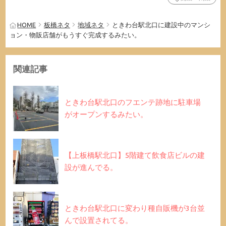
HOME
板橋ネタ
地域ネタ
ときわ台駅北口に建設中のマンシ
ョン・物販店舗がもうすぐ完成するみたい。
関連記事
ときわ台駅北口のフエンテ跡地に駐車場
がオープンするみたい。
【上板橋駅北口】5階建て飲食店ビルの建
設が進んでる。
ときわ台駅北口に変わり種自販機が3台並
んで設置されてる。