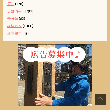
広告
(178)
店舗情報
(4,497)
未分類
(62)
板橋ネタ
(1,100)
運営報告
(49)