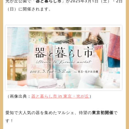
光が丘公園で「
器と暮らし市
」が2025年3月1日（土）・2日
（日）に開催されます。
（画像出典：
器と暮らし市 in 東京・光が丘
）
愛知で大人気の器を集めたマルシェ、待望の
東京初開催
で
す！