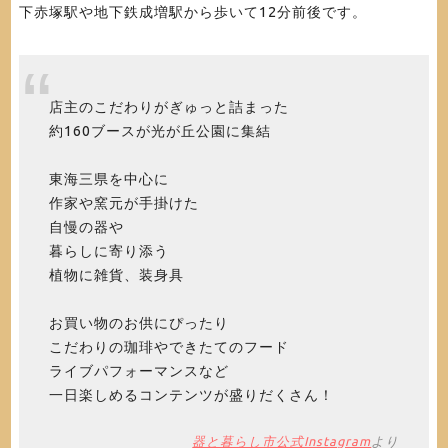
下赤塚駅や地下鉄成増駅から歩いて12分前後です。
店主のこだわりがぎゅっと詰まった
約160ブースが光が丘公園に集結
東海三県を中心に
作家や窯元が手掛けた
自慢の器や
暮らしに寄り添う
植物に雑貨、装身具
お買い物のお供にぴったり
こだわりの珈琲やできたてのフード
ライブパフォーマンスなど
一日楽しめるコンテンツが盛りだくさん！
器と暮らし市公式Instagram
より