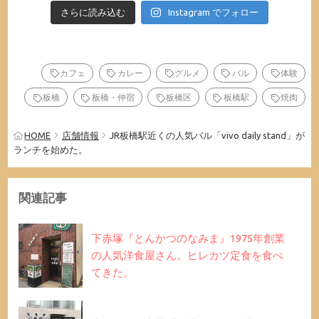
さらに読み込む
Instagram でフォロー
カフェ
カレー
グルメ
バル
体験
板橋
板橋・仲宿
板橋区
板橋駅
焼肉
HOME
店舗情報
JR板橋駅近くの人気バル「vivo daily stand」が
ランチを始めた。
関連記事
下赤塚『とんかつのなみま』1975年創業
の人気洋食屋さん。ヒレカツ定食を食べ
てきた。