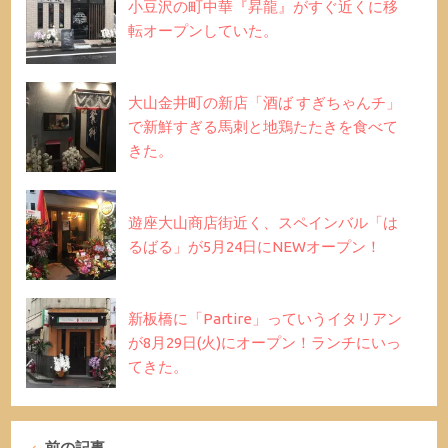
小豆沢の町中華『昇龍』がすぐ近くに移
転オープンしていた。
大山金井町の新店「酒ば すぎちゃんチ」
で新鮮すぎる馬刺と地鶏たたきを食べて
きた。
遊座大山商店街近く、スペインバル「は
るばる」が5月24日にNEWオープン！
新板橋に「Partire」っていうイタリアン
が8月29日(火)にオープン！ランチにいっ
てきた。
前の記事