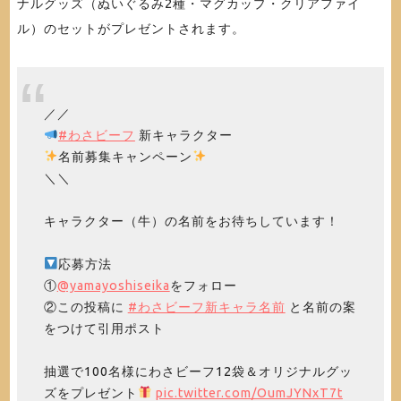
ナルグッズ（ぬいぐるみ2種・マグカップ・クリアファイ
ル）のセットがプレゼントされます。
／／
#わさビーフ
新キャラクター
名前募集キャンペーン
＼＼
キャラクター（牛）の名前をお待ちしています！
応募方法
①
@yamayoshiseika
をフォロー
②この投稿に
#わさビーフ新キャラ名前
と名前の案
をつけて引用ポスト
抽選で100名様にわさビーフ12袋＆オリジナルグッ
ズをプレゼント
pic.twitter.com/OumJYNxT7t