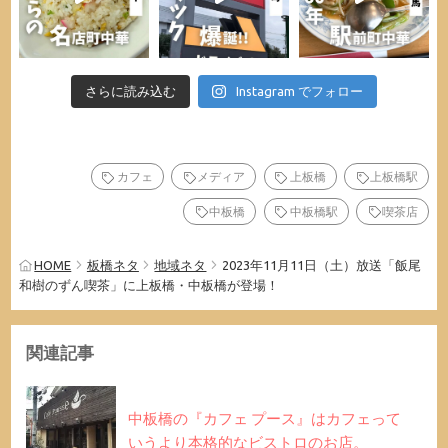
さらに読み込む
Instagram でフォロー
カフェ
メディア
上板橋
上板橋駅
中板橋
中板橋駅
喫茶店
HOME
板橋ネタ
地域ネタ
2023年11月11日（土）放送「飯尾
和樹のずん喫茶」に上板橋・中板橋が登場！
関連記事
中板橋の『カフェ プース』はカフェって
いうより本格的なビストロのお店。