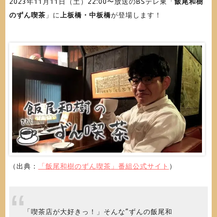
2023年11月11日（土）22:00〜放送のBSテレ東「
飯尾和樹
のずん喫茶
」に
上板橋・中板橋
が登場します！
（出典：
「飯尾和樹のずん喫茶」番組公式サイト
）
「喫茶店が大好きっ！」そんな“ずんの飯尾和