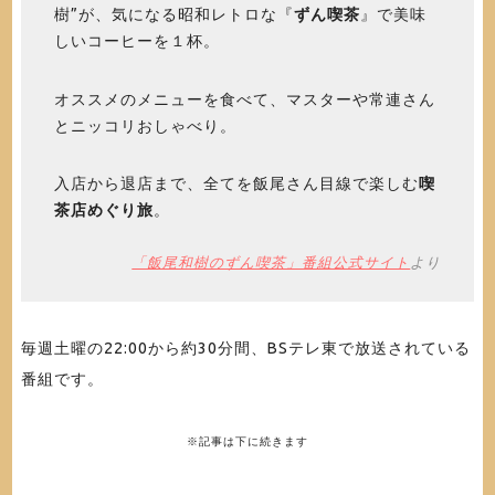
樹”が、気になる昭和レトロな『
ずん喫茶
』で美味
しいコーヒーを１杯。
オススメのメニューを食べて、マスターや常連さん
とニッコリおしゃべり。
入店から退店まで、全てを飯尾さん目線で楽しむ
喫
茶店めぐり旅
。
「飯尾和樹のずん喫茶」番組公式サイト
より
毎週土曜の22:00から約30分間、BSテレ東で放送されている
番組です。
※記事は下に続きます