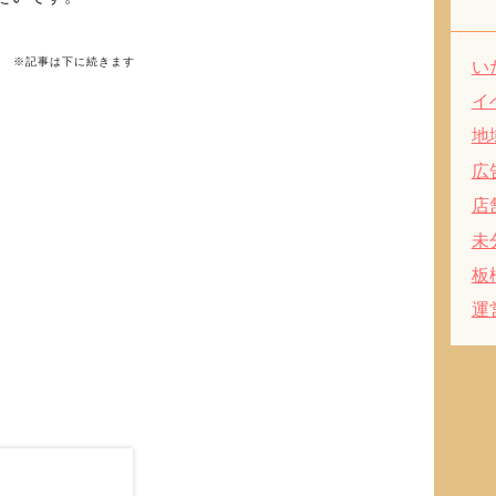
※記事は下に続きます
い
イ
地
広
店
未
板
運