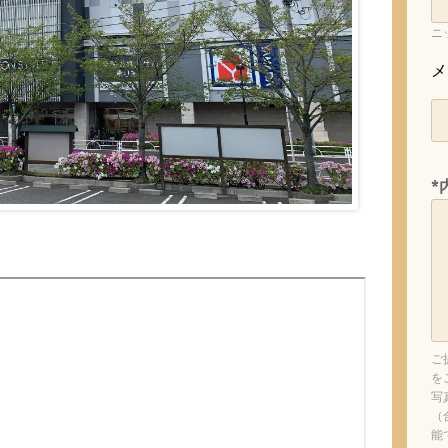
ニ
メ
*
ご
を
写
（
能