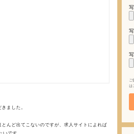
写
写
写
ご
は
だきました。
ほとんど出てこないのですが、求人サイトによれば
たいです。