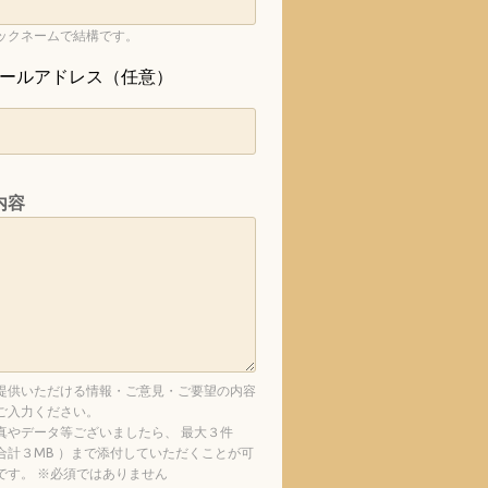
ックネームで結構です。
ールアドレス（任意）
内容
提供いただける情報・ご意見・ご要望の内容
ご入力ください。
真やデータ等ございましたら、 最大３件
合計３MB ）まで添付していただくことが可
です。 ※必須ではありません