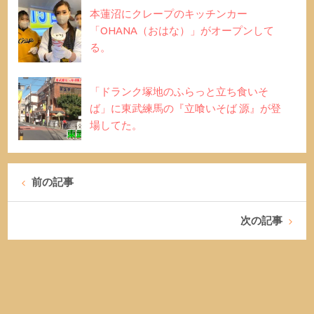
本蓮沼にクレープのキッチンカー
「OHANA（おはな）」がオープンして
る。
「ドランク塚地のふらっと立ち食いそ
ば」に東武練馬の『立喰いそば 源』が登
場してた。
前の記事
次の記事