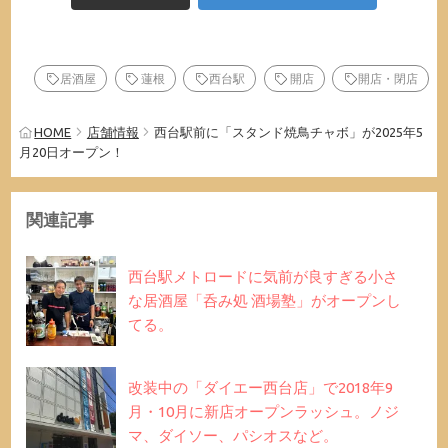
居酒屋
蓮根
西台駅
開店
開店・閉店
HOME
店舗情報
西台駅前に「スタンド焼鳥チャボ」が2025年5
月20日オープン！
関連記事
西台駅メトロードに気前が良すぎる小さ
な居酒屋「呑み処 酒場塾」がオープンし
てる。
改装中の「ダイエー西台店」で2018年9
月・10月に新店オープンラッシュ。ノジ
マ、ダイソー、パシオスなど。