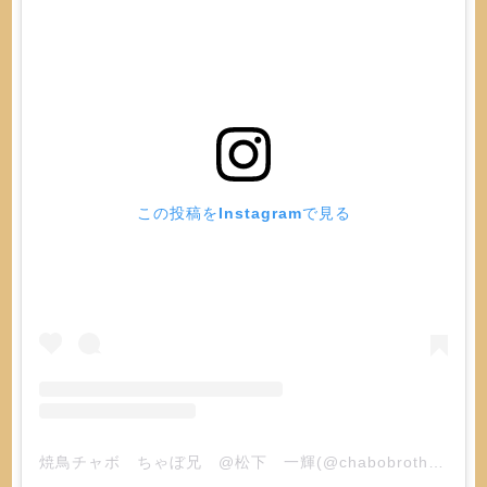
この投稿をInstagramで見る
焼鳥チャボ ちゃぼ兄 @松下 一輝(@chabobrother)がシェアした投稿