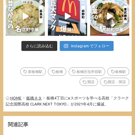
さらに読み込む
Instagram でフォロー
新板橋駅
板橋
板橋区役所前駅
板橋駅
開店
開店・閉店
HOME
板橋ネタ
板橋4丁目にeスポーツを学べる高校「クラーク
記念国際高校 CLARK NEXT TOKYO」が2021年4月に爆誕。
関連記事