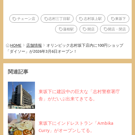
チェーン店
志村三丁目駅
志村坂上駅
東坂下
蓮根駅
開店
開店・閉店
HOME
店舗情報
オリンピック志村坂下店内に100円ショップ
「ダイソー」が2026年3月6日オープン！
関連記事
東坂下に建設中の巨大な「志村警察署庁
舎」がだいぶ出来てきてる。
東坂下にインドレストラン「Ambika
Curry」がオープンしてる。