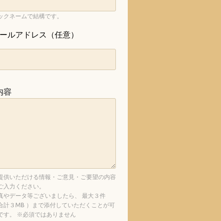
ックネームで結構です。
ールアドレス（任意）
内容
提供いただける情報・ご意見・ご要望の内容
ご入力ください。
真やデータ等ございましたら、 最大３件
合計３MB ）まで添付していただくことが可
です。 ※必須ではありません