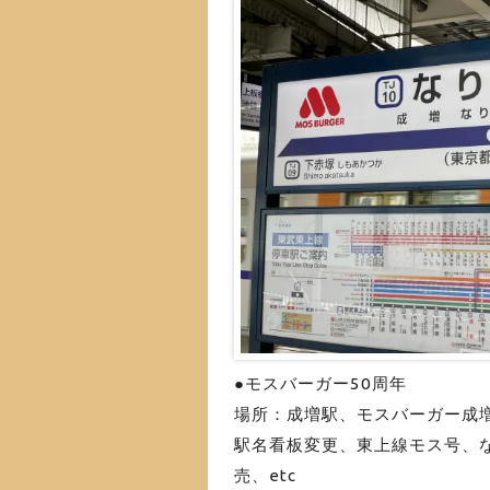
●モスバーガー50周年
場所：成増駅、モスバーガー成
駅名看板変更、東上線モス号、
売、etc