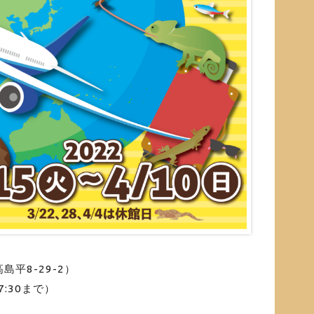
平8-29-2）
7:30まで）