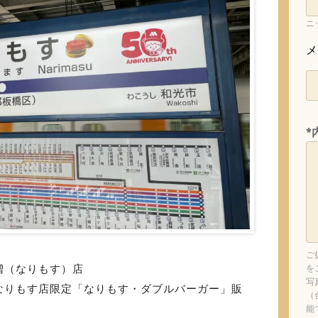
ニ
メ
*
ご
増（なりもす）店
を
写
なりもす店限定「なりもす・ダブルバーガー」販
（
能