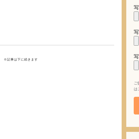
写
写
写
※記事は下に続きます
ご
は