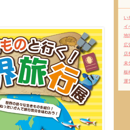
い
イ
地
広
店
未
板
運