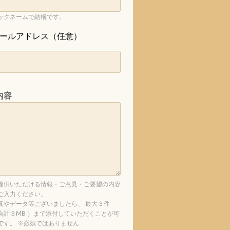
ックネームで結構です。
ールアドレス（任意）
内容
提供いただける情報・ご意見・ご要望の内容
ご入力ください。
真やデータ等ございましたら、 最大３件
合計３MB ）まで添付していただくことが可
です。 ※必須ではありません