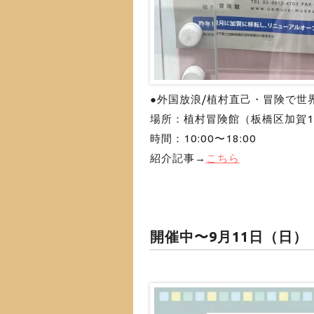
●外国放浪/植村直己・冒険で世
場所：植村冒険館（板橋区加賀1
時間：10:00〜18:00
紹介記事→
こちら
開催中〜9月11日（日）