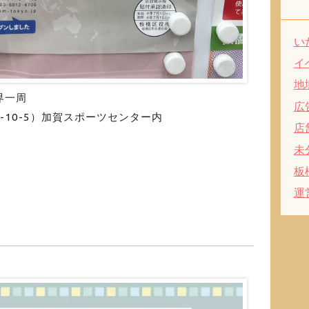
い
イ
地
界一周
広
-10-5）加賀スポーツセンター内
店
未
板
運