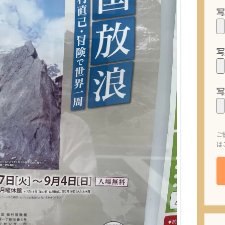
写
写
写
ご
は