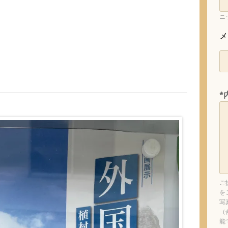
ニ
メ
*
ご
を
写
（
能