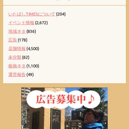
いたばしTIMESについて
(204)
イベント情報
(2,672)
地域ネタ
(836)
広告
(178)
店舗情報
(4,500)
未分類
(62)
板橋ネタ
(1,100)
運営報告
(49)