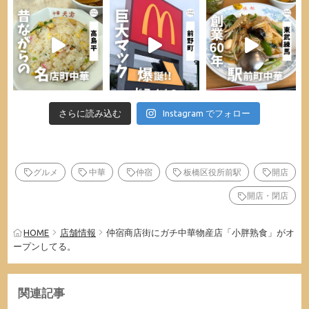
さらに読み込む
Instagram でフォロー
グルメ
中華
仲宿
板橋区役所前駅
開店
開店・閉店
HOME
店舗情報
仲宿商店街にガチ中華物産店「小胖熟食」がオ
ープンしてる。
関連記事