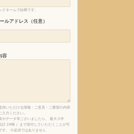
ックネームで結構です。
ールアドレス（任意）
内容
提供いただける情報・ご意見・ご要望の内容
ご入力ください。
真やデータ等ございましたら、 最大３件
合計３MB ）まで添付していただくことが可
です。 ※必須ではありません