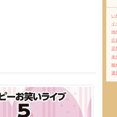
い
イ
地
広
店
未
板
運