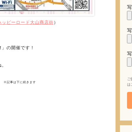
写
ハッピーロード大山商店街
）
写
タ
」の開催です！
写
ね。
ご
※記事は下に続きます
は