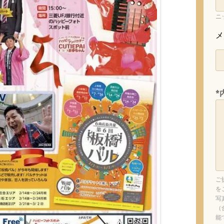
ニ
メ
*
ご
を
写
（
能