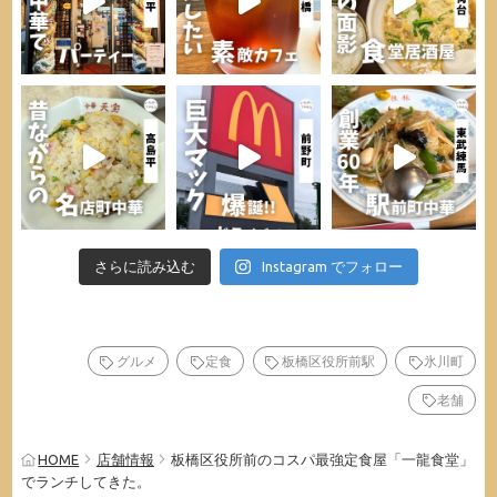
さらに読み込む
Instagram でフォロー
グルメ
定食
板橋区役所前駅
氷川町
老舗
HOME
店舗情報
板橋区役所前のコスパ最強定食屋「一龍食堂」
でランチしてきた。