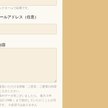
ックネームで結構です。
ールアドレス（任意）
内容
提供いただける情報・ご意見・ご要望の内容
ご入力ください。
真やデータ等ございましたら、 最大３件
合計３MB ）まで添付していただくことが可
です。 ※必須ではありません