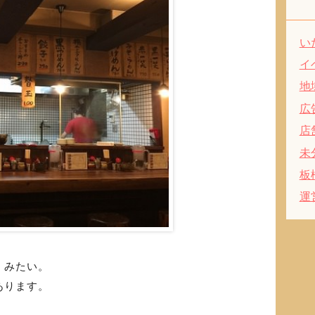
い
イ
地
広
店
未
板
運
】みたい。
あります。