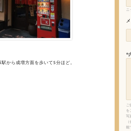
ニ
メ
*
塚駅から成増方面を歩いて5分ほど。
ご
を
写
（
能