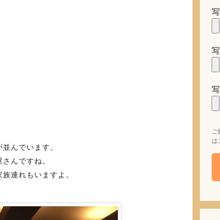
写
写
写
ご
は
が並んでいます。
屋さんですね。
家族連れもいますよ。