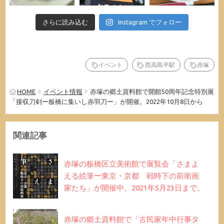
さらに読み込む
Instagram でフォロー
イベント
西高島平駅
赤塚
HOME
イベント情報
赤塚の郷土資料館で開館50周年記念特別展
「接収刀剣ー板橋に集いし赤羽刀ー」が開催。2022年10月8日から
関連記事
赤塚の板橋区立美術館で展覧会「さまよ
える絵筆ー東京・京都 戦時下の前衛画
家たち」が開催中。2021年5月23日まで。
赤塚の郷土資料館で「古民家年中行事タ