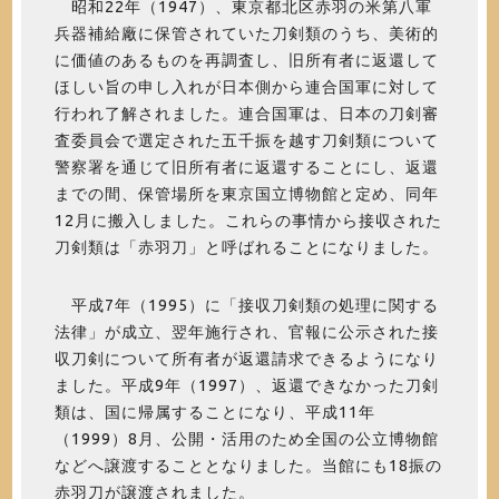
昭和22年（1947）、東京都北区赤羽の米第八軍
兵器補給廠に保管されていた刀剣類のうち、美術的
に価値のあるものを再調査し、旧所有者に返還して
ほしい旨の申し入れが日本側から連合国軍に対して
行われ了解されました。連合国軍は、日本の刀剣審
査委員会で選定された五千振を越す刀剣類について
警察署を通じて旧所有者に返還することにし、返還
までの間、保管場所を東京国立博物館と定め、同年
12月に搬入しました。これらの事情から接収された
刀剣類は「赤羽刀」と呼ばれることになりました。
平成7年（1995）に「接収刀剣類の処理に関する
法律」が成立、翌年施行され、官報に公示された接
収刀剣について所有者が返還請求できるようになり
ました。平成9年（1997）、返還できなかった刀剣
類は、国に帰属することになり、平成11年
（1999）8月、公開・活用のため全国の公立博物館
などへ譲渡することとなりました。当館にも18振の
赤羽刀が譲渡されました。