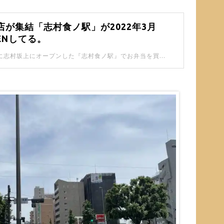
店が集結「志村食ノ駅」が2022年3月
ENしてる。
3月18日（金）に志村坂上にオープンした『志村食ノ駅』でお弁当を買ってきました！