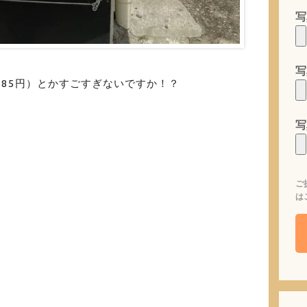
写
写
385円）とかすごすぎないですか！？
写
ご
は