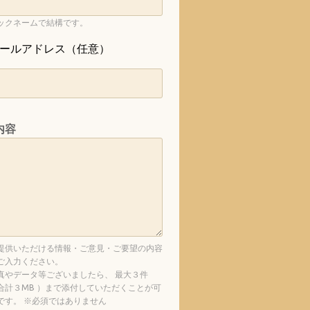
ックネームで結構です。
ールアドレス（任意）
内容
提供いただける情報・ご意見・ご要望の内容
ご入力ください。
真やデータ等ございましたら、 最大３件
合計３MB ）まで添付していただくことが可
です。 ※必須ではありません