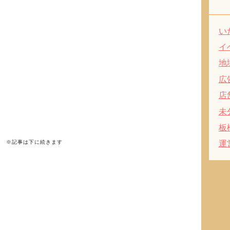
い
イ
地
広
店
未
板
運
※記事は下に続きます