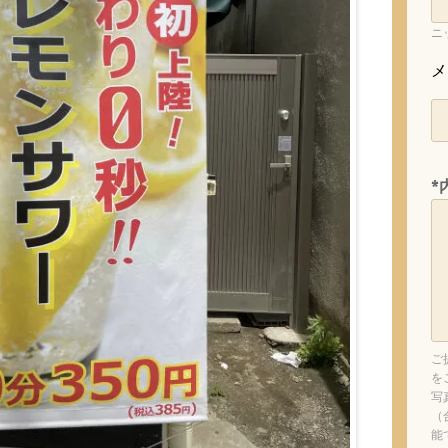
ニ
メ
*
ご
を
写
（
能