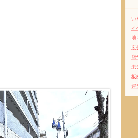
い
イ
地
広
店
未
板
運