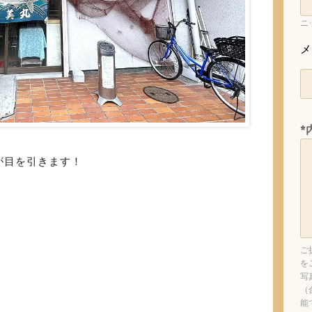
ニ
メ
*
が目を引きます！
ご
を
写
（
能