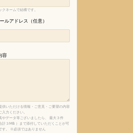
ックネームで結構です。
ールアドレス（任意）
内容
提供いただける情報・ご意見・ご要望の内容
ご入力ください。
真やデータ等ございましたら、 最大３件
合計３MB ）まで添付していただくことが可
です。 ※必須ではありません