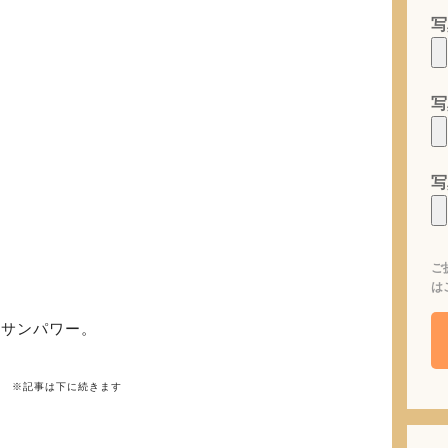
写
写
写
ご
は
一サンパワー。
※記事は下に続きます