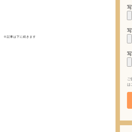
写
写
※記事は下に続きます
写
ご
は