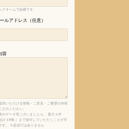
ックネームで結構です。
ールアドレス（任意）
内容
提供いただける情報・ご意見・ご要望の内容
ご入力ください。
真やデータ等ございましたら、 最大３件
合計３MB ）まで添付していただくことが可
です。 ※必須ではありません