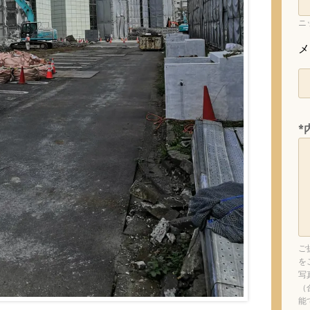
ニ
メ
*
ご
を
写
（
能