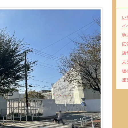
い
イ
地
広
店
未
板
運