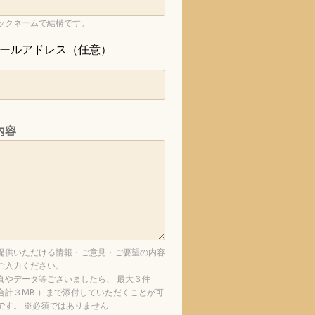
ックネームで結構です。
ールアドレス（任意）
内容
提供いただける情報・ご意見・ご要望の内容
ご入力ください。
真やデータ等ございましたら、 最大３件
合計３MB ）まで添付していただくことが可
です。 ※必須ではありません