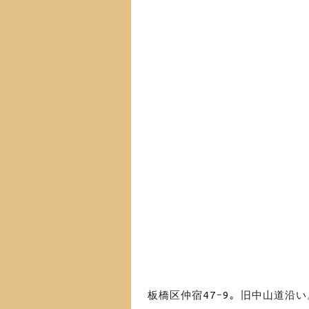
板橋区仲宿47ｰ9。旧中山道沿い