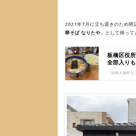
2021年7月に立ち退きのため
華そば なりたや
」として帰って
板橋区役
全部入りも
月上旬ま