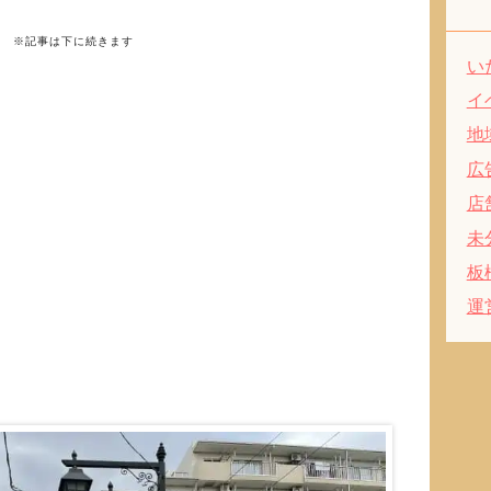
※記事は下に続きます
い
イ
地
広
店
未
板
運