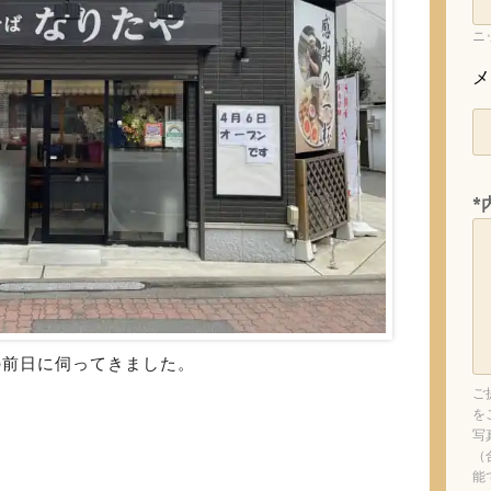
ニ
メ
*
その前日に伺ってきました。
ご
を
写
（
能