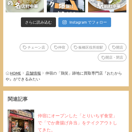
さらに読み込む
Instagram でフォロー
チェーン店
仲宿
板橋区役所前駅
開店
開店・閉店
HOME
店舗情報
仲宿の「鶏笑」跡地に買取専門店『おたから
や』ができるみたい
関連記事
仲宿にオープンした「とりいちず食堂」
で「でか唐揚げ弁当」をテイクアウトし
てきた。