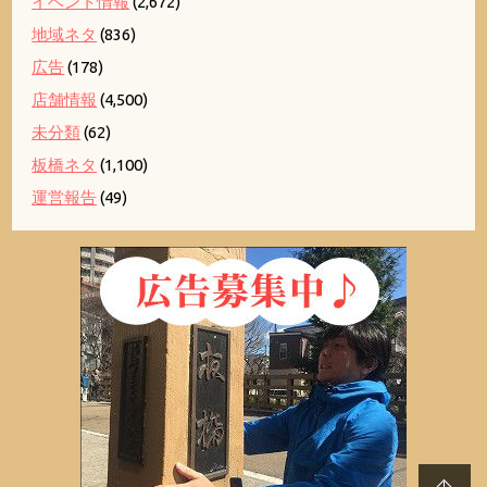
イベント情報
(2,672)
地域ネタ
(836)
広告
(178)
店舗情報
(4,500)
未分類
(62)
板橋ネタ
(1,100)
運営報告
(49)