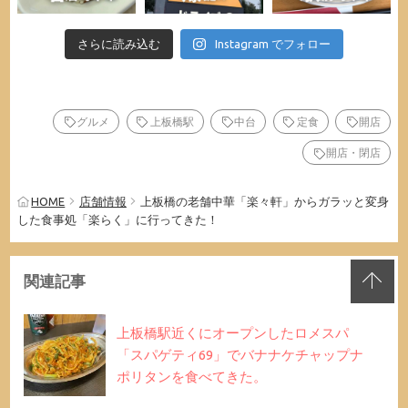
さらに読み込む
Instagram でフォロー
グルメ
上板橋駅
中台
定食
開店
開店・閉店
HOME
店舗情報
上板橋の老舗中華「楽々軒」からガラッと変身
した食事処「楽らく」に行ってきた！
関連記事
上板橋駅近くにオープンしたロメスパ
「スパゲティ69」でバナナケチャップナ
ポリタンを食べてきた。