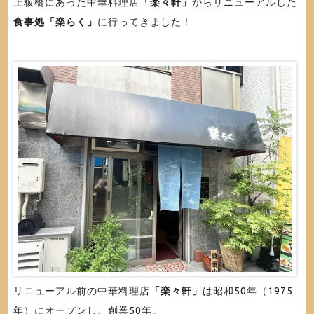
上板橋にあった中華料理店
「楽々軒」
からリニューアルした
食事処「楽らく」
に行ってきました！
リニューアル前の中華料理店
「楽々軒」
は昭和50年（1975
年）にオープンし、創業50年。