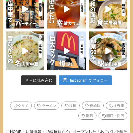
さらに読み込む
Instagram でフォロー
グルメ
ラーメン
板橋
板橋駅
滝野川
開店
開店・閉店
HOME
店舗情報
JR板橋駅近くにオープンした「あごだし中華そ