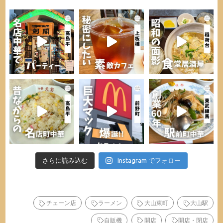
さらに読み込む
Instagram でフォロー
チェーン店
ラーメン
大山東町
大山駅
自販機
開店
開店・閉店