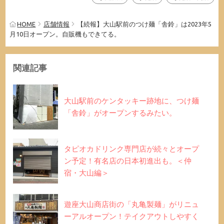
HOME
店舗情報
【続報】大山駅前のつけ麺「舎鈴」は2023年5
月10日オープン。自販機もできてる。
関連記事
大山駅前のケンタッキー跡地に、つけ麺
「舎鈴」がオープンするみたい。
タピオカドリンク専門店が続々とオープ
ン予定！有名店の日本初進出も。＜仲
宿・大山編＞
遊座大山商店街の「丸亀製麺」がリニュ
ーアルオープン！テイクアウトしやすく