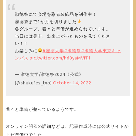
淑徳祭にて会場を彩る装飾品を制作中！
淑徳祭まで1か月を切りました
各グループ、着々と準備が進められています。
当日には是非、出来上がったものを見てくださ
い！！
お楽しみに
#淑徳大学
#淑徳祭
#淑徳大学東京キャ
ンパス
pic.twitter.com/h68yaMVfPl
— 淑徳大学/淑徳祭2024《公式》
(@shukufes_tyo)
October 14, 2022
着々と準備が整っているようです。
オンライン開催の詳細などは、記事作成時には公式サイトが
まだ準備中でした。