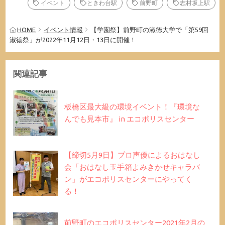
イベント
ときわ台駅
前野町
志村坂上駅
HOME
イベント情報
【学園祭】前野町の淑徳大学で「第59回
淑徳祭」が2022年11月12日・13日に開催！
関連記事
板橋区最大級の環境イベント！『環境な
んでも見本市』 in エコポリスセンター
【締切5月9日】プロ声優によるおはなし
会「おはなし玉手箱よみきかせキャラバ
ン」がエコポリスセンターにやってく
る！
前野町のエコポリスセンター2021年2月の