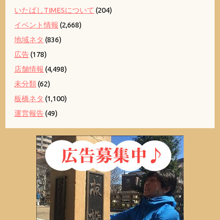
いたばしTIMESについて
(204)
イベント情報
(2,668)
地域ネタ
(836)
広告
(178)
店舗情報
(4,498)
未分類
(62)
板橋ネタ
(1,100)
運営報告
(49)