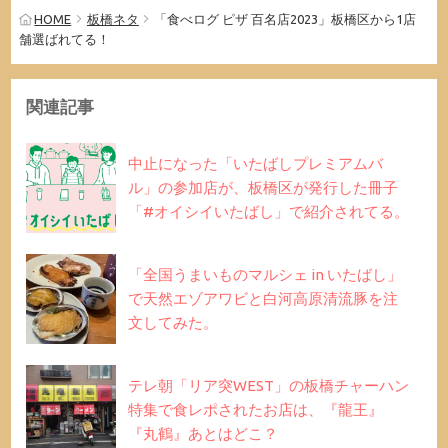
HOME
板橋ネタ
「食べログ ピザ 百名店2023」板橋区から1店
舗選ばれてる！
関連記事
中止になった「いたばしプレミアムバ
ル」の参加店が、板橋区が発行した冊子
「#オイシイいたばし」で紹介されてる。
「全国うまいものマルシェ in いたばし」
で天然エゾアワビと白河高原清流豚を注
文してみた。
テレ朝「リア突WEST」の板橋チャーハン
特集で食レポされたお店は、『龍王』
『丸鶴』あとはどこ？