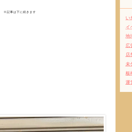
※記事は下に続きます
い
イ
地
広
店
未
板
運