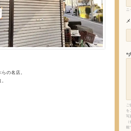
ニ
メ
*
ぷらの名店。
は。
ご
を
写
（
能