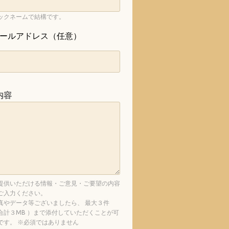
ックネームで結構です。
ールアドレス（任意）
内容
提供いただける情報・ご意見・ご要望の内容
ご入力ください。
真やデータ等ございましたら、 最大３件
合計３MB ）まで添付していただくことが可
です。 ※必須ではありません