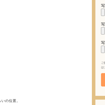
写
写
写
ご
は
らいの位置。