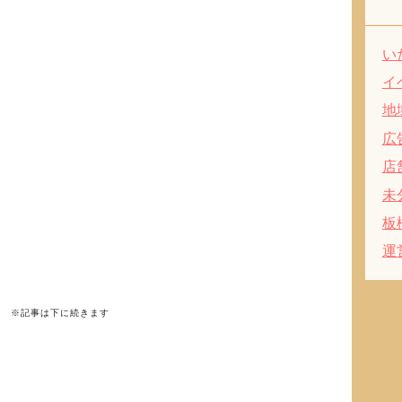
い
イ
地
広
店
未
板
運
※記事は下に続きます