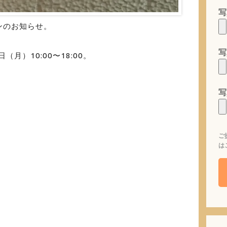
写
ンのお知らせ。
写
（月）10:00〜18:00。
写
。
ご
は