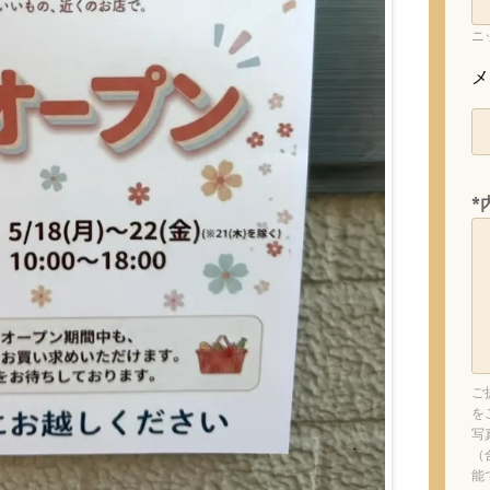
ニ
メ
*
ご
を
写
（
能