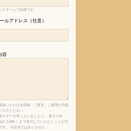
ックネームで結構です。
ールアドレス（任意）
内容
提供いただける情報・ご意見・ご要望の内容
ご入力ください。
真やデータ等ございましたら、 最大３件
合計３MB ）まで添付していただくことが可
です。 ※必須ではありません