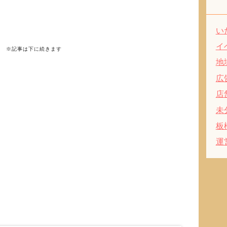
い
イ
※記事は下に続きます
地
広
店
未
板
運