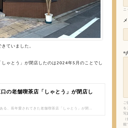
ニ
メ
できていました。
*
しゃとう」が閉店したのは2024年5月のことでし
東口の老舗喫茶店「しゃとう」が閉店し
ご
を
JR板橋駅東口にある、長年愛されてきた老舗喫茶店「しゃとう」が閉店していました。 47年間も営業されていたんですね。
写
（
能