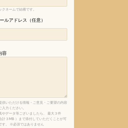
ックネームで結構です。
ールアドレス（任意）
内容
提供いただける情報・ご意見・ご要望の内容
ご入力ください。
真やデータ等ございましたら、 最大３件
合計３MB ）まで添付していただくことが可
です。 ※必須ではありません