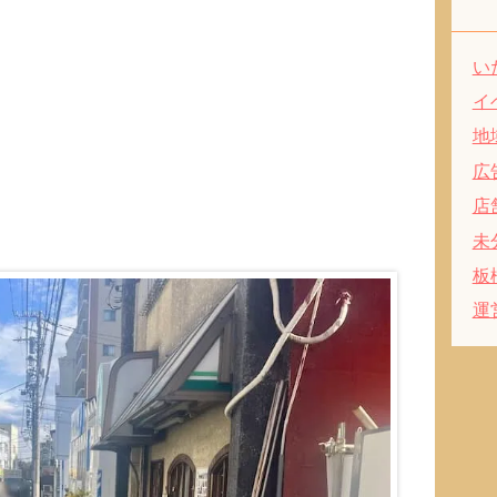
い
イ
地
広
店
未
板
運