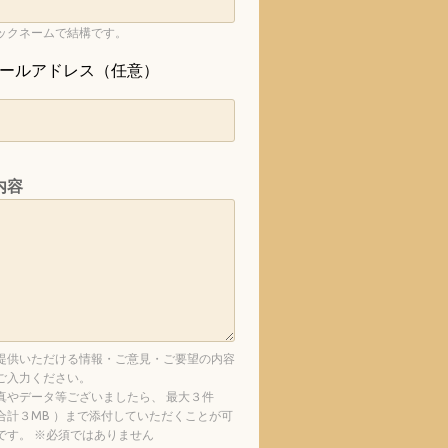
ックネームで結構です。
ールアドレス（任意）
内容
提供いただける情報・ご意見・ご要望の内容
ご入力ください。
真やデータ等ございましたら、 最大３件
合計３MB ）まで添付していただくことが可
です。 ※必須ではありません