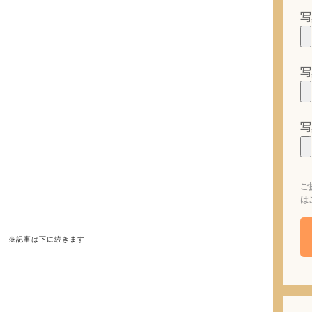
写
写
写
ご
は
※記事は下に続きます