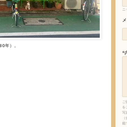
ニ
メ
80年）。
*
ご
を
写
（
能