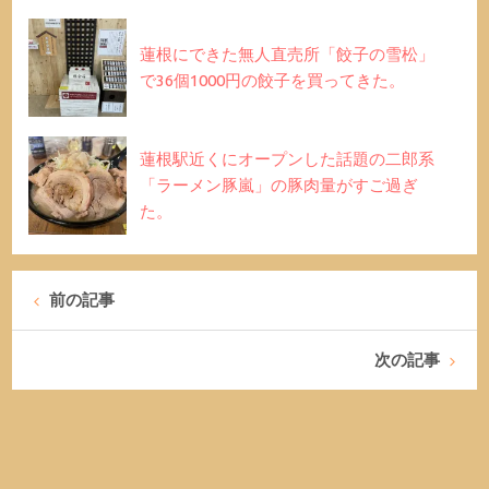
蓮根にできた無人直売所「餃子の雪松」
で36個1000円の餃子を買ってきた。
蓮根駅近くにオープンした話題の二郎系
「ラーメン豚嵐」の豚肉量がすご過ぎ
た。
前の記事
次の記事