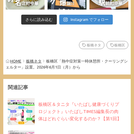
さらに読み込む
Instagram でフォロー
板橋ネタ
板橋区
HOME
板橋ネタ
板橋区「熱中症対策一時休憩所・クーリングシ
ェルター」設置。2026年6月1日（月）から
関連記事
板橋区＆タニタ『いたばし健康づくりプ
ロジェクト』いたばしTIMES編集長の肉
体はどれぐらい変化するのか？【第1回】