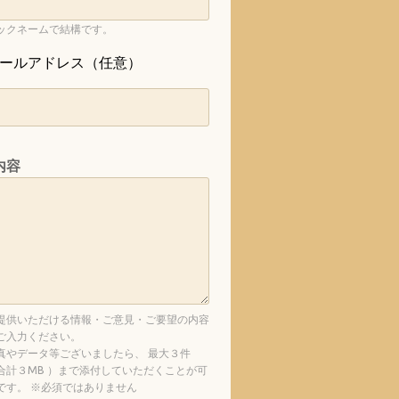
ックネームで結構です。
ールアドレス（任意）
内容
提供いただける情報・ご意見・ご要望の内容
ご入力ください。
真やデータ等ございましたら、 最大３件
合計３MB ）まで添付していただくことが可
です。 ※必須ではありません