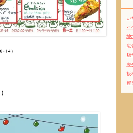
い
イ
地
広
-14）
店
未
板
運
日）