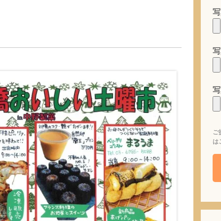
写
写
写
ご
は