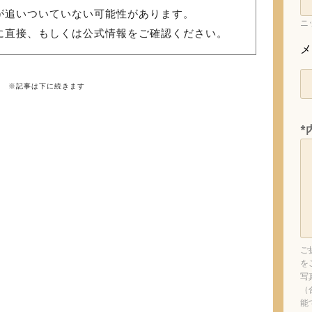
が追いついていない可能性があります。
ニ
に直接、もしくは公式情報をご確認ください。
メ
※記事は下に続きます
*
ご
を
写
（
能