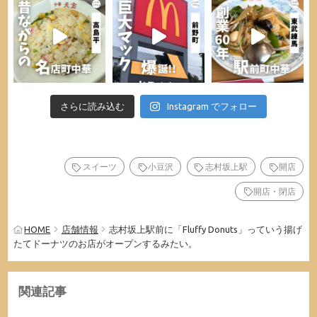
さらに読み込む
Instagram でフォロー
スイーツ
小豆沢
志村坂上駅
開店
開店・閉店
HOME
店舗情報
志村坂上駅前に「Fluffy Donuts」っていう揚げ
たてドーナツのお店がオープンするみたい。
関連記事