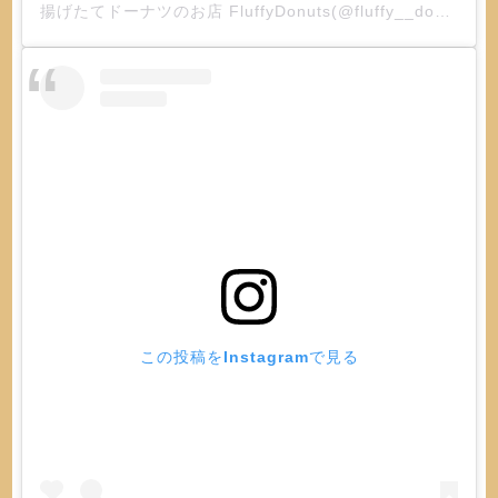
揚げたてドーナツのお店 FluffyDonuts(@fluffy__donuts)がシェアした投稿
この投稿をInstagramで見る