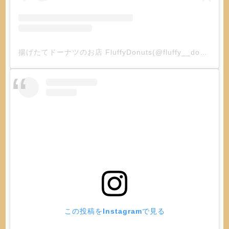
揚げたてドーナツのお店 FluffyDonuts(@fluffy__donuts)がシェアした投稿
この投稿をInstagramで見る