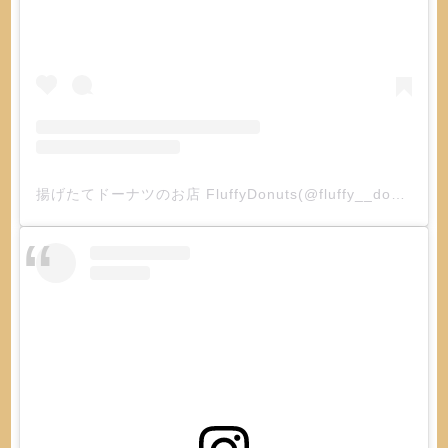
揚げたてドーナツのお店 FluffyDonuts(@fluffy__donuts)がシェアした投稿